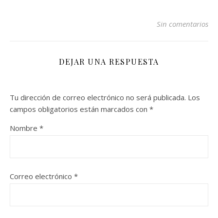
viajeros buscan
experiencias auténticas,
Sin comentarios
lugares que combinen
cultura, naturaleza y ese
algo especial que no se
encuentra…
DEJAR UNA RESPUESTA
Tu dirección de correo electrónico no será publicada.
Los
campos obligatorios están marcados con
*
Nombre
*
Correo electrónico
*