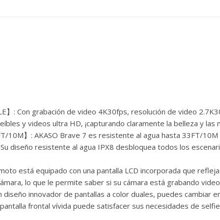
LE】: Con grabación de video 4K30fps, resolución de video 2.7K3
bles y videos ultra HD, ¡capturando claramente la belleza y las ma
/10M】: AKASO Brave 7 es resistente al agua hasta 33FT/10M sin
u diseño resistente al agua IPX8 desbloquea todos los escenarios
oto está equipado con una pantalla LCD incorporada que refleja 
 cámara, lo que le permite saber si su cámara está grabando video
diseño innovador de pantallas a color duales, puedes cambiar en
pantalla frontal vívida puede satisfacer sus necesidades de selfies