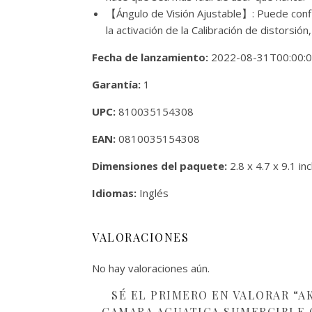
【Ángulo de Visión Ajustable】: Puede confi
la activación de la Calibración de distorsión
Fecha de lanzamiento:
2022-08-31T00:00:
Garantía:
1
UPC:
810035154308
EAN:
0810035154308
Dimensiones del paquete:
2.8 x 4.7 x 9.1 in
Idiomas:
Inglés
VALORACIONES
No hay valoraciones aún.
SÉ EL PRIMERO EN VALORAR “AK
CAMARA ACUATICA SUMERGIBLE 