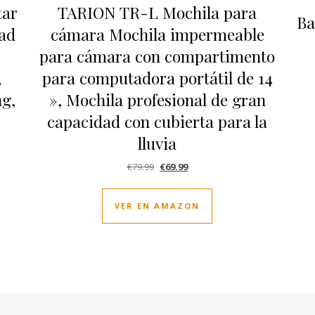
tar
TARION TR-L Mochila para
Ba
dad
cámara Mochila impermeable
para cámara con compartimento
,
para computadora portátil de 14
g,
», Mochila profesional de gran
capacidad con cubierta para la
lluvia
El precio original era: €79.99.
El precio actual es: €69.99.
€
79.99
€
69.99
VER EN AMAZON