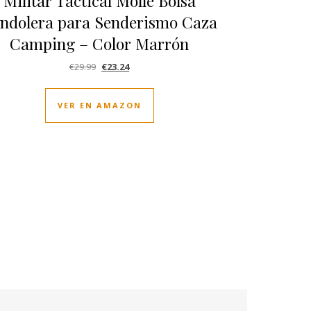
Militar Táctical Molle Bolsa
ndolera para Senderismo Caza
Camping – Color Marrón
El precio original era: €29.99.
El precio actual es: €23.24.
€
29.99
€
23.24
VER EN AMAZON