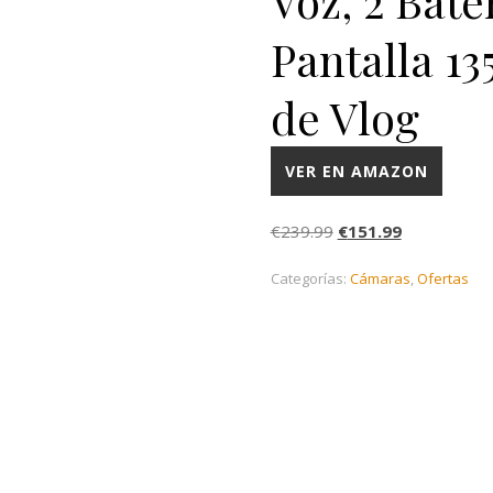
Voz, 2 Bate
Pantalla 1
de Vlog
VER EN AMAZON
El precio original era
El precio ac
€
239.99
€
151.99
Categorías:
Cámaras
,
Ofertas