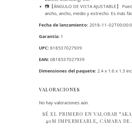
📷【ÁNGULO DE VISTA AJUSTABLE】 Puede aju
ancho, ancho, medio y estrecho. Es más fáci
Fecha de lanzamiento:
2018-11-02T00:00:
Garantía:
1
UPC:
818537027939
EAN:
0818537027939
Dimensiones del paquete:
2.4 x 1.6 x 1.3 in
VALORACIONES
No hay valoraciones aún.
SÉ EL PRIMERO EN VALORAR “AK
40M IMPERMEABLE, CÁMARA DE