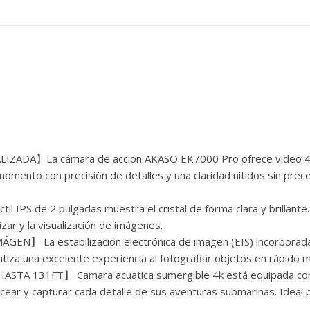
ADA】La cámara de acción AKASO EK7000 Pro ofrece video 4K/
omento con precisión de detalles y una claridad nítidos sin pre
IPS de 2 pulgadas muestra el cristal de forma clara y brillante. 
zar y la visualización de imágenes.
】 La estabilización electrónica de imagen (EIS) incorporada 
iza una excelente experiencia al fotografiar objetos en rápido 
 131FT】 Camara acuatica sumergible 4k está equipada con 
ear y capturar cada detalle de sus aventuras submarinas. Ideal 