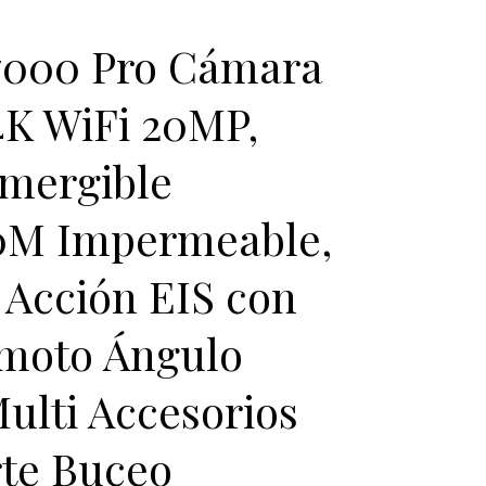
000 Pro Cámara
4K WiFi 20MP,
mergible
40M Impermeable,
Acción EIS con
emoto Ángulo
ulti Accesorios
te Buceo