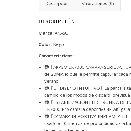
Descripción
Valoraciones (0)
DESCRIPCIÓN
Marca:
AKASO
Color:
Negro
Caracteristicas:
📷【AKASO EK7000 CÁMARA SERIE ACTUALIZ
de 20MP, lo que le permite capturar cada m
verano.
📷【UI-DISEÑO INTUITIVO】La pantalla táctil 
cambio de los modos de disparo, previsuali
📷【ESTABILIZACIÓN ELECTRÓNICA DE IMÁGEN
EK7000 Pro cámara deportiva 4k wifi garant
📷【CÁMARA DEPORTIVA IMPERMEABLE HASTA
usarlo a 40 metros de profundidad para buc
buceo, snorkeling, etc.