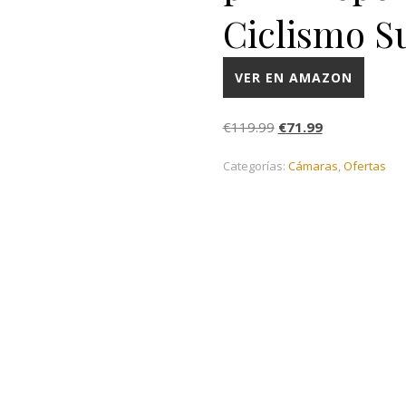
Ciclismo S
VER EN AMAZON
El precio original era
El precio actu
€
119.99
€
71.99
Categorías:
Cámaras
,
Ofertas