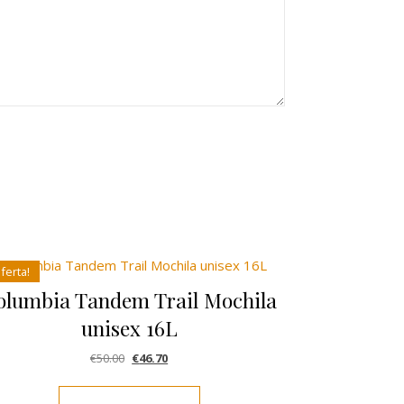
ferta!
olumbia Tandem Trail Mochila
unisex 16L
El precio original era: €50.00.
El precio actual es: €46.70.
€
50.00
€
46.70