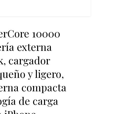
erCore 10000
ría externa
, cargador
queño y ligero,
terna compacta
ogía de carga