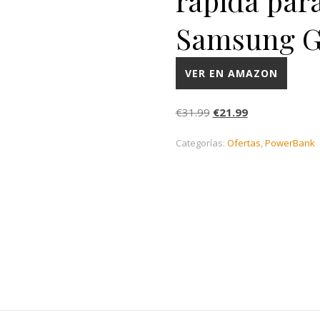
rápida par
Samsung G
VER EN AMAZON
El precio original era:
El precio actua
€
31.99
€
21.99
Categorías:
Ofertas
,
PowerBank