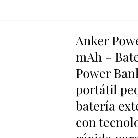
Anker Pow
mAh – Bate
Power Bank
portátil pe
batería ex
con tecnol