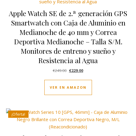
Apple Watch SE de 2.ª generación GPS
Smartwatch con Caja de Aluminio en
Medianoche de 40 mm y Correa
Deportiva Medianoche – Talla S/M.
Monitores de entreno y sueño y
Resistencia al Agua
El precio original era: €249.00.
El precio actual es: €229.00.
€
249.00
€
229.00
VER EN AMAZON
¡Oferta!