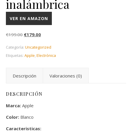
inalámbrica
VER EN AMAZON
El precio original era: €199.00.
El precio actual es: €179.00.
€
199.00
€
179.00
Categoría:
Uncategorized
Etiquetas:
Apple
,
Electrónica
Descripción
Valoraciones (0)
DESCRIPCIÓN
Marca:
Apple
Color:
Blanco
Caracteristicas: