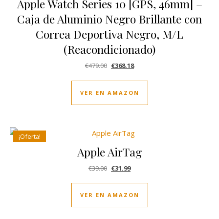
Apple Watch Series 10 [GPS, 46mm] –
Caja de Aluminio Negro Brillante con
Correa Deportiva Negro, M/L
(Reacondicionado)
El precio original era: €479.00.
El precio actual es: €368.18.
€
479.00
€
368.18
VER EN AMAZON
¡Oferta!
Apple AirTag
El precio original era: €39.00.
El precio actual es: €31.99.
€
39.00
€
31.99
VER EN AMAZON