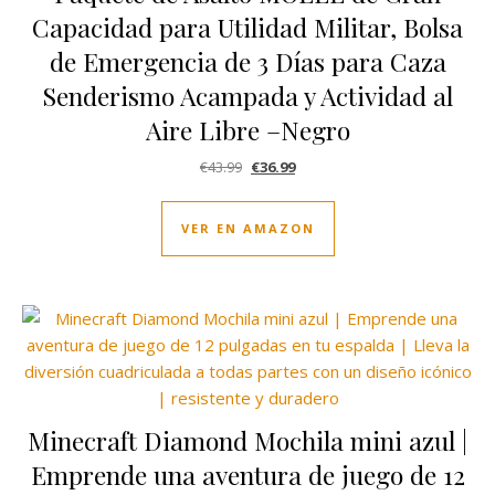
Capacidad para Utilidad Militar, Bolsa
de Emergencia de 3 Días para Caza
Senderismo Acampada y Actividad al
Aire Libre –Negro
El precio original era: €43.99.
El precio actual es: €36.99.
€
43.99
€
36.99
VER EN AMAZON
Minecraft Diamond Mochila mini azul |
Emprende una aventura de juego de 12