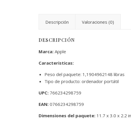
Descripción
Valoraciones (0)
DESCRIPCIÓN
Marca:
Apple
Caracteristicas:
Peso del paquete: 1,1904962148 libras
Tipo de producto: ordenador portátil
UPC:
766234298759
EAN:
0766234298759
Dimensiones del paquete:
11.7 x 3.0 x 2.2 i