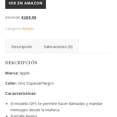
VER EN AMAZON
El precio original era: €329.00.
El precio actual es: €269.90.
€
329.00
€
269.90
Categoría:
Relojes
Descripción
Valoraciones (0)
DESCRIPCIÓN
Marca:
Apple
Color:
Gris Espacial/Negro
Caracteristicas:
El modelo GPS te permite hacer llamadas y mandar
mensajes desde la muñeca.
Pantalla Retina