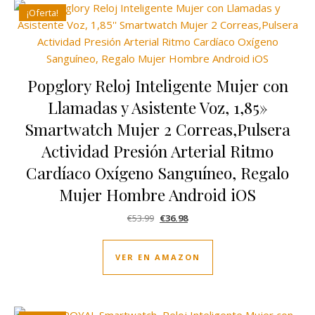
¡Oferta!
Popglory Reloj Inteligente Mujer con
Llamadas y Asistente Voz, 1,85»
Smartwatch Mujer 2 Correas,Pulsera
Actividad Presión Arterial Ritmo
Cardíaco Oxígeno Sanguíneo, Regalo
Mujer Hombre Android iOS
El precio original era: €53.99.
El precio actual es: €36.98.
€
53.99
€
36.98
VER EN AMAZON