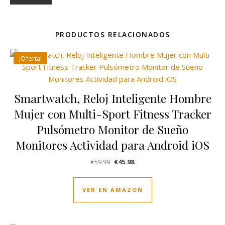
PRODUCTOS RELACIONADOS
¡Oferta!
Smartwatch, Reloj Inteligente Hombre
Mujer con Multi-Sport Fitness Tracker
Pulsómetro Monitor de Sueño
Monitores Actividad para Android iOS
El precio original era: €59.99.
El precio actual es: €45.98.
€
59.99
€
45.98
VER EN AMAZON