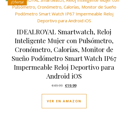
¡Oferta!
IDEALROYAL Smartwatch, Reloj
Inteligente Mujer con Pulsómetro,
Cronómetro, Calorías, Monitor de
Sueño Podómetro Smart Watch IP67
Impermeable Reloj Deportivo para
Android iOS
El precio original era: €49.99.
El precio actual es: €19.99.
€
49.99
€
19.99
VER EN AMAZON