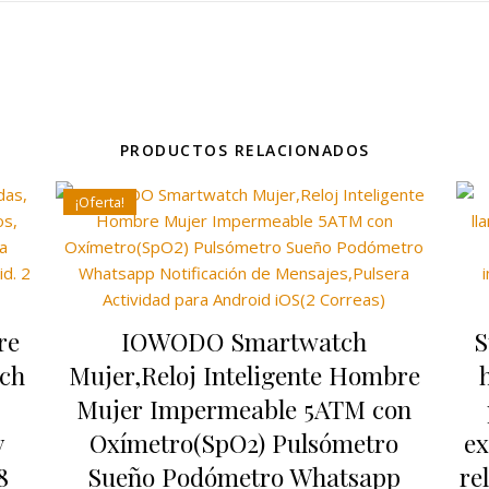
PRODUCTOS RELACIONADOS
¡Oferta!
re
IOWODO Smartwatch
S
tch
Mujer,Reloj Inteligente Hombre
Mujer Impermeable 5ATM con
y
Oxímetro(SpO2) Pulsómetro
ex
8
Sueño Podómetro Whatsapp
re