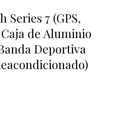
 Series 7 (GPS,
Caja de Aluminio
 Banda Deportiva
(Reacondicionado)
: €306.90.
tual es: €209.00.