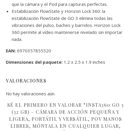
que la cámara y el Pod para capturas perfectas.
Estabilización FlowState y Horizon Lock 360: la
estabilización FlowState de GO 3 elimina todas las
vibraciones del pulso, baches y barridos. Horizon Lock
360 permite al vídeo mantenerse nivelado sin importar
nada.
EAN:
6970357855520
Dimensiones del paquete:
1.2 x 2.5 x 1.9 inches
VALORACIONES
No hay valoraciones aún.
SÉ EL PRIMERO EN VALORAR “INSTA360 GO 3
(32 GB) – CÁMARA DE ACCIÓN PEQUEÑA Y
LIGERA, PORTÁTIL Y VERSÁTIL, POV MANOS
LIBRES, MÓNTALA EN CUALQUIER LUGAR,