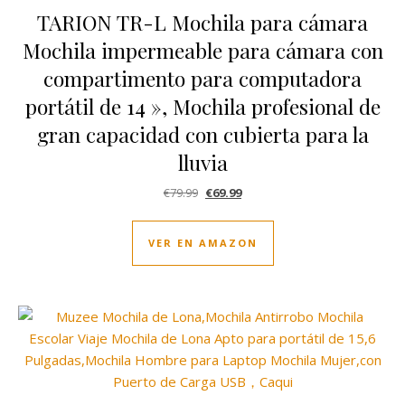
TARION TR-L Mochila para cámara
Mochila impermeable para cámara con
compartimento para computadora
portátil de 14 », Mochila profesional de
gran capacidad con cubierta para la
lluvia
El precio original era: €79.99.
El precio actual es: €69.99.
€
79.99
€
69.99
VER EN AMAZON