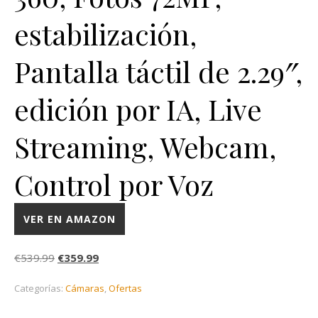
estabilización,
Pantalla táctil de 2.29″,
edición por IA, Live
Streaming, Webcam,
Control por Voz
VER EN AMAZON
El precio original era: €539.99.
El precio actual es: €359.99.
€
539.99
€
359.99
Categorías:
Cámaras
,
Ofertas