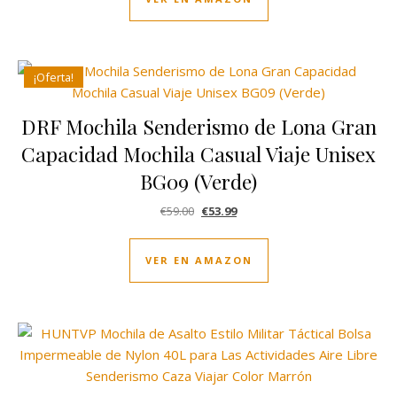
¡Oferta!
DRF Mochila Senderismo de Lona Gran
Capacidad Mochila Casual Viaje Unisex
BG09 (Verde)
El precio original era: €59.00.
El precio actual es: €53.99.
€
59.00
€
53.99
VER EN AMAZON