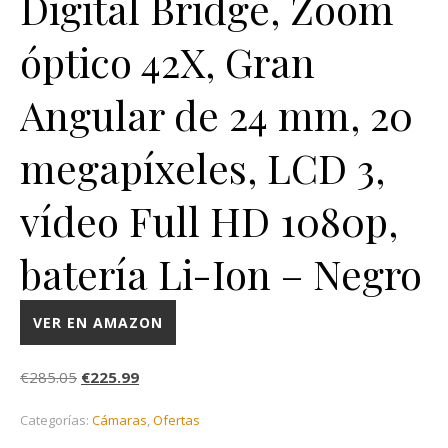
Digital Bridge, Zoom
óptico 42X, Gran
Angular de 24 mm, 20
megapíxeles, LCD 3,
vídeo Full HD 1080p,
batería Li-Ion – Negro
VER EN AMAZON
El precio original era: €285.05.
El precio actual es: €225.99.
€
285.05
€
225.99
Categorías:
Cámaras
,
Ofertas