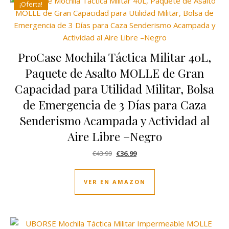
¡Oferta!
ProCase Mochila Táctica Militar 40L,
Paquete de Asalto MOLLE de Gran
Capacidad para Utilidad Militar, Bolsa
de Emergencia de 3 Días para Caza
Senderismo Acampada y Actividad al
Aire Libre –Negro
El precio original era: €43.99.
El precio actual es: €36.99.
€
43.99
€
36.99
VER EN AMAZON