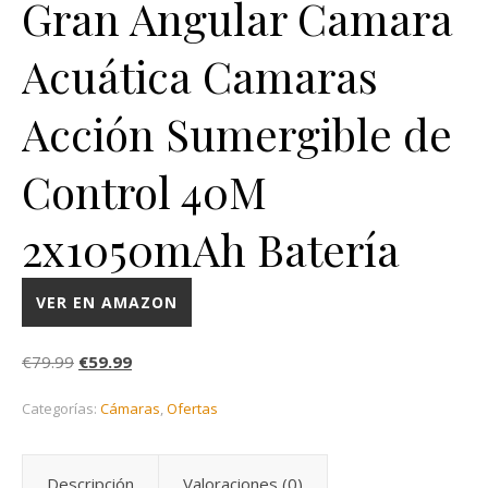
Gran Angular Camara
Acuática Camaras
Acción Sumergible de
Control 40M
2x1050mAh Batería
VER EN AMAZON
El precio original era: €79.99.
El precio actual es: €59.99.
€
79.99
€
59.99
Categorías:
Cámaras
,
Ofertas
Descripción
Valoraciones (0)