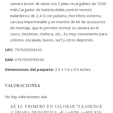
camara accion 4k viene con 2 pilas recargables de 1050
mAh,Cargador de batería doble,control remoto
inalámbrico de 2,4 G con pulsera, micrófono externo,
carcasa impermeable y un montón de kit de accesorios
de montaje, que le permite montar tu cámara en el
casco, bicicletas, muñeca, etc., Es muy conveniente para
ciclismo, escalada, buceo, surf y otros deportes.
UPC:
797059399345
EAN:
0797059399345
Dimensiones del paquete:
2.3 x 1.6 x 0.9 inches
VALORACIONES
No hay valoraciones aún.
SÉ EL PRIMERO EN VALORAR “LEADEDGE
CÁMARA DEPORTIVA 4K/30FPS 20MP EIS