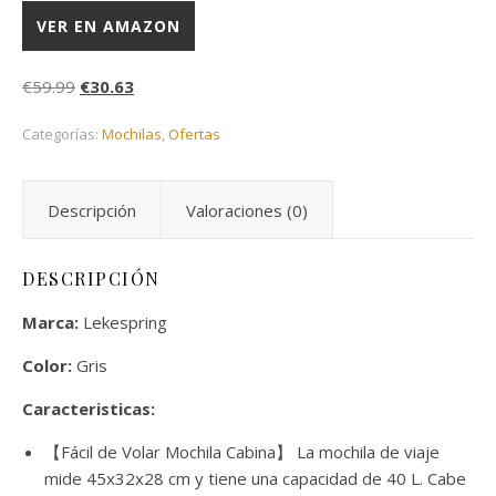
VER EN AMAZON
El precio original era: €59.99.
El precio actual es: €30.63.
€
59.99
€
30.63
Categorías:
Mochilas
,
Ofertas
Descripción
Valoraciones (0)
DESCRIPCIÓN
Marca:
Lekespring
Color:
Gris
Caracteristicas:
【Fácil de Volar Mochila Cabina】 La mochila de viaje
mide 45x32x28 cm y tiene una capacidad de 40 L. Cabe