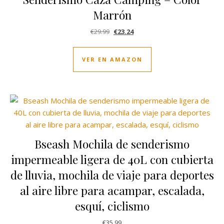
Marrón
El precio original era: €29.99.
El precio actual es: €23.24.
€
29.99
€
23.24
VER EN AMAZON
Bseash Mochila de senderismo
impermeable ligera de 40L con cubierta
de lluvia, mochila de viaje para deportes
al aire libre para acampar, escalada,
esquí, ciclismo
€
35.99