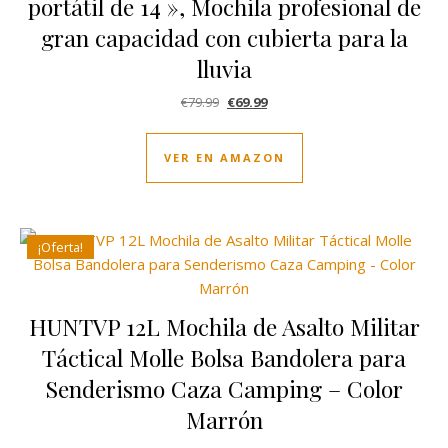
portátil de 14 », Mochila profesional de
gran capacidad con cubierta para la
lluvia
El precio original era: €79.99.
El precio actual es: €69.99.
€
79.99
€
69.99
VER EN AMAZON
¡Oferta!
HUNTVP 12L Mochila de Asalto Militar
Táctical Molle Bolsa Bandolera para
Senderismo Caza Camping – Color
Marrón