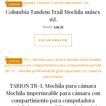
¡Oferta!
Columbia Tandem Trail Mochila unisex
16L
El precio original era: €50.00.
El precio actual es: €46.70.
€
50.00
€
46.70
VER EN AMAZON
¡Oferta!
TARION TR-L Mochila para cámara
Mochila impermeable para cámara con
compartimento para computadora