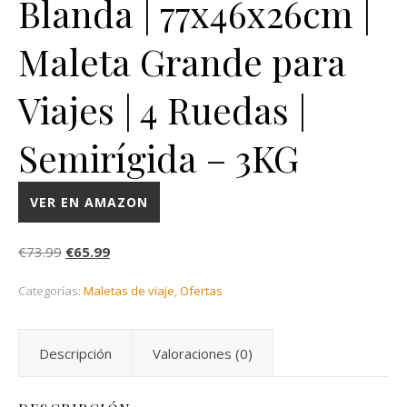
Blanda | 77x46x26cm |
Maleta Grande para
Viajes | 4 Ruedas |
Semirígida – 3KG
VER EN AMAZON
El precio original era: €73.99.
El precio actual es: €65.99.
€
73.99
€
65.99
Categorías:
Maletas de viaje
,
Ofertas
Descripción
Valoraciones (0)