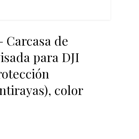
 Carcasa de
visada para DJI
rotección
ntirayas), color