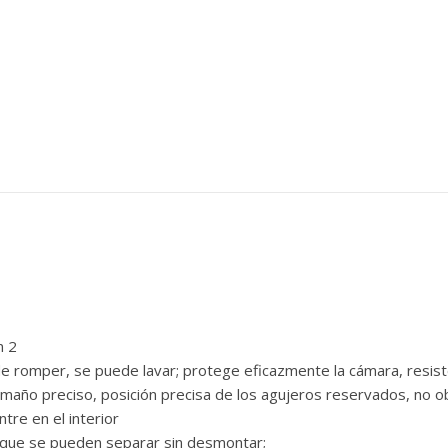
n 2
ícil de romper, se puede lavar; protege eficazmente la cámara, resi
amaño preciso, posición precisa de los agujeros reservados, no ob
ntre en el interior
r, que se pueden separar sin desmontar;