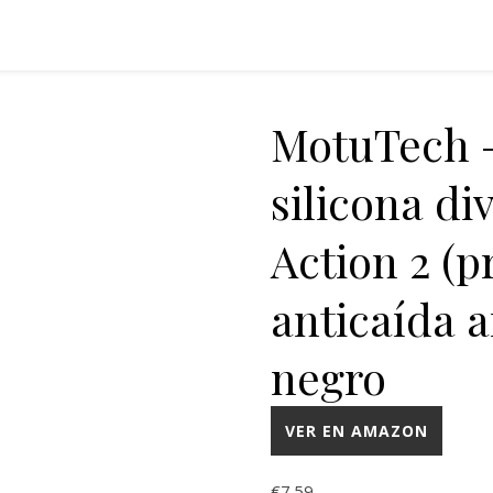
MotuTech –
silicona di
Action 2 (p
anticaída a
negro
VER EN AMAZON
€
7.59