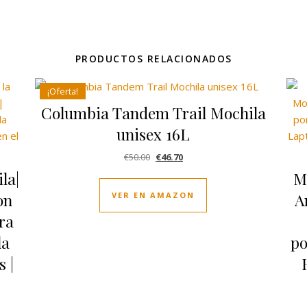
PRODUCTOS RELACIONADOS
¡Oferta!
Columbia Tandem Trail Mochila
unisex 16L
El precio original era: €50.00.
El precio actual es: €46.70.
€
50.00
€
46.70
la|
M
on
A
VER EN AMAZON
ra
la
po
 |