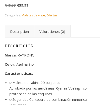
El precio original era: €45.99.
El precio actual es: €39.99.
€
45.99
€
39.99
Categorías:
Maletas de viaje
,
Ofertas
Descripción
Valoraciones (0)
DESCRIPCIÓN
Marca:
RAYKONG
Color:
Azulmarino
Caracteristicas:
✅Maleta de cabina 20 pulgadas |
Aprobada por las aerolíneas Ryanair Vueling| con
proteccion en las esquinas.
✅Seguridad:Cerradura de combinación numeríca