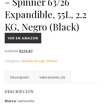
– Spinner 63/26
Expandible, 55L, 2.2
KG, Negro (Black)
VER EN AMAZON
El precio original era: €260.00.
El precio actual es: €210.87.
€
260.00
€
210.87
Categorías:
Maletas de viaje
,
Ofertas
Descripción
Valoraciones (0)
DESCRIPCIÓN
Marca:
Samsonite