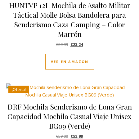
HUNTVP 12L Mochila de Asalto Militar
Táctical Molle Bolsa Bandolera para
Senderismo Caza Camping – Color
Marrón
El precio original era: €29.99.
El precio actual es: €23.24.
€
29.99
€
23.24
VER EN AMAZON
¡Oferta!
DRF Mochila Senderismo de Lona Gran
Capacidad Mochila Casual Viaje Unisex
BG09 (Verde)
El precio original era: €59.00.
El precio actual es: €53.99.
€
59.00
€
53.99