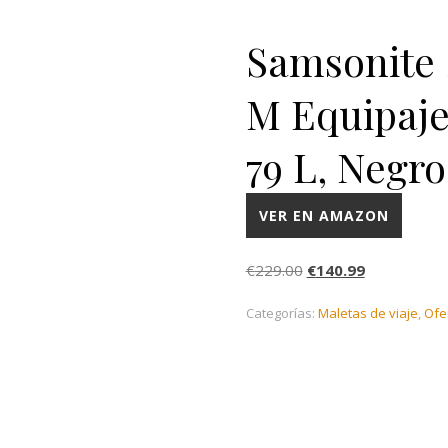
Samsonite 
M Equipaje
79 L, Negro
VER EN AMAZON
El precio original era
El precio ac
€
229.00
€
140.99
Categorías:
Maletas de viaje
,
Ofe