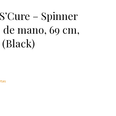
S’Cure – Spinner
 de mano, 69 cm,
 (Black)
: €229.00.
tual es: €140.99.
rtas