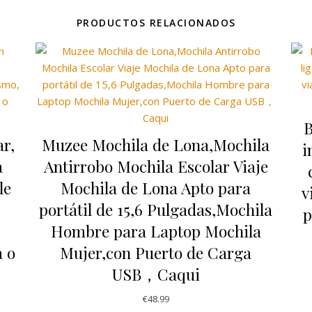
PRODUCTOS RELACIONADOS
B
ar,
Muzee Mochila de Lona,Mochila
i
a
Antirrobo Mochila Escolar Viaje
le
Mochila de Lona Apto para
v
portátil de 15,6 Pulgadas,Mochila
p
Hombre para Laptop Mochila
 o
Mujer,con Puerto de Carga
USB，Caqui
€
48.99