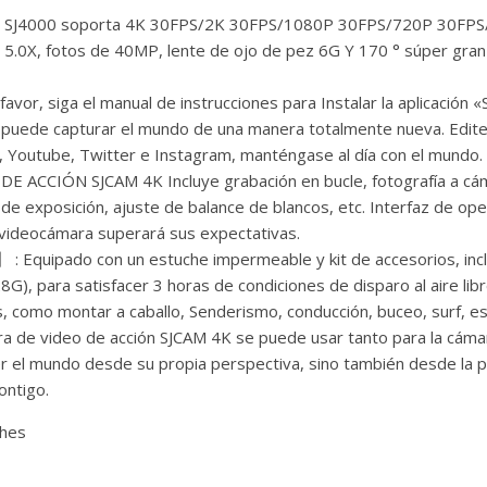
J4000 soporta 4K 30FPS/2K 30FPS/1080P 30FPS/720P 30FPS
 5.0X, fotos de 40MP, lente de ojo de pez 6G Y 170 ° súper gra
, siga el manual de instrucciones para Instalar la aplicación «
, puede capturar el mundo de una manera totalmente nueva. Edit
k, Youtube, Twitter e Instagram, manténgase al día con el mundo. 
CIÓN SJCAM 4K Incluye grabación en bucle, fotografía a cáma
de exposición, ajuste de balance de blancos, etc. Interfaz de ope
a videocámara superará sus expectativas.
uipado con un estuche impermeable y kit de accesorios, incl
 para satisfacer 3 horas de condiciones de disparo al aire libre
 como montar a caballo, Senderismo, conducción, buceo, surf, e
 video de acción SJCAM 4K se puede usar tanto para la cámara 
er el mundo desde su propia perspectiva, sino también desde la p
ontigo.
ches