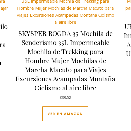
ilo
U
SKYSPER BOGDA 35 Mochila de
Im
Senderismo 35L Impermeable
ra
A
Mochila de Trekking para
U
Hombre Mujer Mochilas de
r
Marcha Macuto para Viajes
Excursiones Acampadas Montaña
Ciclismo al aire libre
€
39.52
VER EN AMAZON