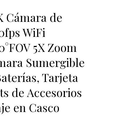
K Cámara de
0fps WiFi
70°FOV 5X Zoom
ámara Sumergible
Baterías, Tarjeta
ts de Accesorios
je en Casco