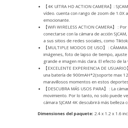
【4K UlTRA HD ACTION CAMERA】: SJCAM S
vídeo. cuenta con rango de zoom de 1.0X a
emocionante.
【WiFi WIRELESS ACTION CAMERA】 : Por favor
conectarse con la cámara de acción SJCAM
a sus sitios de redes sociales, como Tikto
【MULTIPLE MODOS DE USO】 : CÁMARA DE AC
imágenes, foto de lapso de tiempo, ajuste 
grande e imagen más clara. El efecto de l
【EXCELENTE EXPERIENCIA DE USUARIO】 : Eq
una batería de 900mAH*2(soporte max 128G),
maravillosos momentos en estos deportes,
【DESCUBRA MÁS USOS PARA】 : La cámara de
movimiento. Por lo tanto, no solo puede v
cámara SJCAM 4K descubrirá más belleza c
Dimensiones del paquete:
2.4 x 1.2 x 1.6 in