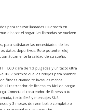
ados para realizar llamadas Bluetooth en
ar o hacer el hogar, las llamadas se vuelven
 para satisfacer las necesidades de los
ros datos deportivos. Este potente reloj
utomáticamente la calidad de su sueño,
TFT LCD clara de 1.3 pulgadas y un tacto ultra
able IP67 permite que los relojes para hombre
r de fitness cuando te lavas las manos.
 El rastreador de fitness es fácil de cargar
carga. Conecta el rastreador de fitness a tu
 llamada, texto SMS y mensajes SNS.
 meses y 3 meses de reembolso completo o
ros con preguntas o sugerencias,