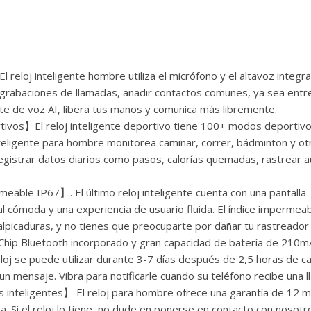
eloj inteligente hombre utiliza el micrófono y el altavoz integr
rabaciones de llamadas, añadir contactos comunes, ya sea entren
te de voz AI, libera tus manos y comunica más libremente.
os】El reloj inteligente deportivo tiene 100+ modos deportivos,
nteligente para hombre monitorea caminar, correr, bádminton y ot
gistrar datos diarios como pasos, calorías quemadas, rastrear a
eable IP67】. El último reloj inteligente cuenta con una pantalla 
ual cómoda y una experiencia de usuario fluida. El índice imperme
s salpicaduras, y no tienes que preocuparte por dañar tu rastreado
hip Bluetooth incorporado y gran capacidad de batería de 210mAh.
l reloj se puede utilizar durante 3-7 días después de 2,5 horas de 
un mensaje. Vibra para notificarle cuando su teléfono recibe una
 inteligentes】 El reloj para hombre ofrece una garantía de 12
 Si el reloj lo tiene, no dude en ponerse en contacto con nosot