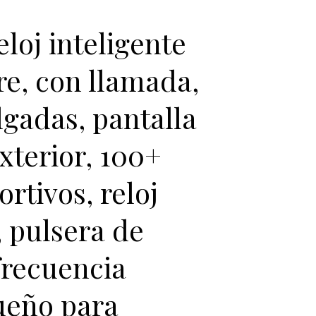
loj inteligente
e, con llamada,
ulgadas, pantalla
exterior, 100+
rtivos, reloj
, pulsera de
frecuencia
ueño para