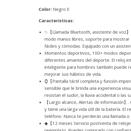
Color:
Negro E
Caracteristicas:
✨【Llamada Bluetooth, asistente de voz】El r
modo manos libres, soporte para mostrar g
fáciles y cómodas. Equipado con un asisten
Momentos deportivos, 100+ modos deportiv
diferentes amantes del deporte. El reloj i
inteligente para hombres también puede re
mejorar sus hábitos de vida.
⌚【Pantalla táctil completa y función imperm
sensible que le brinda una experiencia vis
resistan el sudor, la lluvia accidental o la
【Largo alcance, Alertas de información】. C
y tiene una larga vida útil de la batería. E
teléfono. Nunca te perderás una llamada o 
◆【12 meses Servicio postventa de relojes
reemplazo. Puedes comprarlo con confianza.