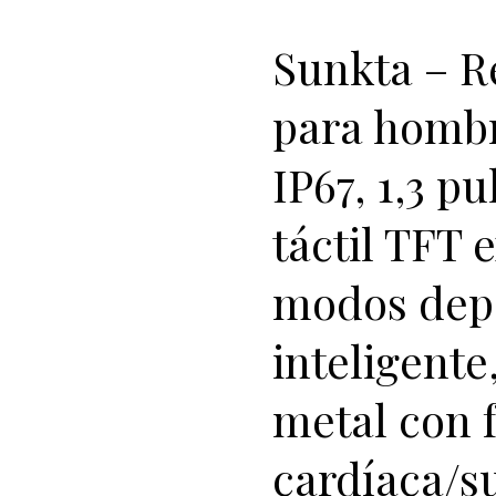
Sunkta – Re
para hombr
IP67, 1,3 p
táctil TFT 
modos depo
inteligente
metal con 
cardíaca/s