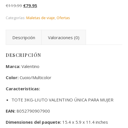
El precio original era: €119.99.
El precio actual es: €79.95.
€
119.99
€
79.95
Categorías:
Maletas de viaje
,
Ofertas
Descripción
Valoraciones (0)
DESCRIPCIÓN
Marca:
Valentino
Color:
Cuoio/Multicolor
Caracteristicas:
TOTE 3KG-LIUTO VALENTINO ÚNICA PARA MUJER
EAN:
8052790907900
Dimensiones del paquete:
15.4 x 5.9 x 11.4 inches