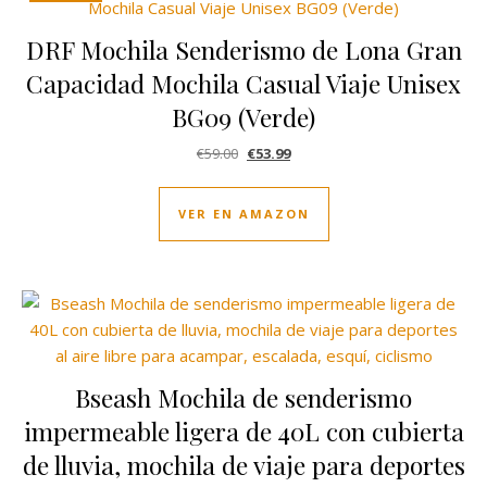
DRF Mochila Senderismo de Lona Gran
Capacidad Mochila Casual Viaje Unisex
BG09 (Verde)
El precio original era: €59.00.
El precio actual es: €53.99.
€
59.00
€
53.99
VER EN AMAZON
Bseash Mochila de senderismo
impermeable ligera de 40L con cubierta
de lluvia, mochila de viaje para deportes