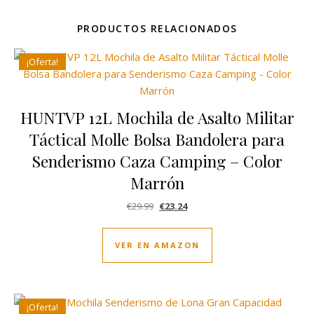
PRODUCTOS RELACIONADOS
¡Oferta!
HUNTVP 12L Mochila de Asalto Militar
Táctical Molle Bolsa Bandolera para
Senderismo Caza Camping – Color
Marrón
El precio original era: €29.99.
El precio actual es: €23.24.
€
29.99
€
23.24
VER EN AMAZON
¡Oferta!