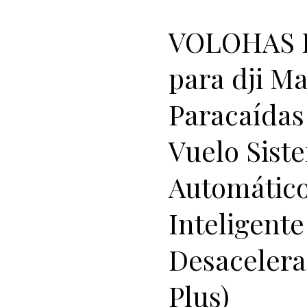
VOLOHAS D
para dji Ma
Paracaídas
Vuelo Sist
Automátic
Inteligent
Desacelera
Plus)