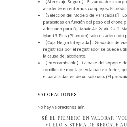
【Aterrizaje Seguro】 El zumbador incorpora
accidente en entornos complejos. El módulo
【Selección del Modelo de Paracaídas】 Lo
paracaídas en función del peso del drone 
adecuado para DJI Mavic Air 2/ Air 2s. 2. 
Manti 3 Plus (Phantom) solo es adecuado 
【Caja Negra Integrada】 Grabador de vuelo 
registrada por el registrador se puede util
la causa del accidente.
【Intercambiable】 La base del soporte del 
tornillos de montaje en la parte inferior, q
el paracaídas es de un solo uso. (El para
VALORACIONES
No hay valoraciones aún.
SÉ EL PRIMERO EN VALORAR “VO
VUELO SISTEMA DE RESCATE A