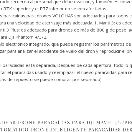
do recuerda al personal que debe evacuar, y también es conveni
 RTK superior y el PTZ inferior no se ven afectados.
s paracaídas para drones VOLOHAS son adecuados para todos l
para una velocidad de aterrizaje más adecuada. 1. Manti 3: es ad
Manti 3 Plus: es adecuado para drones de más de 800 g de peso, a
para DJI Phantom 4/3/2.
electrónico integrado, que puede registrar los parámetros de v
izar para analizar el accidente de vuelo del dron y reproducir el 
paracaídas está separada. Después de cada apertura, todo lo qu
uitar el paracaídas usado y reemplazar el nuevo paracaídas para reut
caídas de repuesto se puede comprar por separado).
LOHAS DRONE PARACAÍDAS PARA DJI MAVIC 3/2/PR
UTOMÁTICO DRONE INTELIGENTE PARACAÍDAS DES