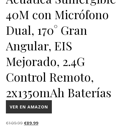
40M con Micrófono
Dual, 170° Gran
Angular, EIS
Mejorado, 2.4G
Control Remoto,
2x1350mAh Baterías
VER EN AMAZON
El precio original era: €109.99.
El precio actual es: €89.99.
€
109.99
€
89.99