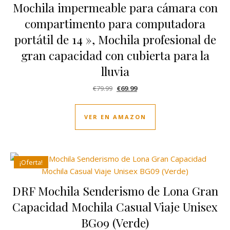
Mochila impermeable para cámara con
compartimento para computadora
portátil de 14 », Mochila profesional de
gran capacidad con cubierta para la
lluvia
El precio original era: €79.99.
El precio actual es: €69.99.
€
79.99
€
69.99
VER EN AMAZON
¡Oferta!
DRF Mochila Senderismo de Lona Gran
Capacidad Mochila Casual Viaje Unisex
BG09 (Verde)