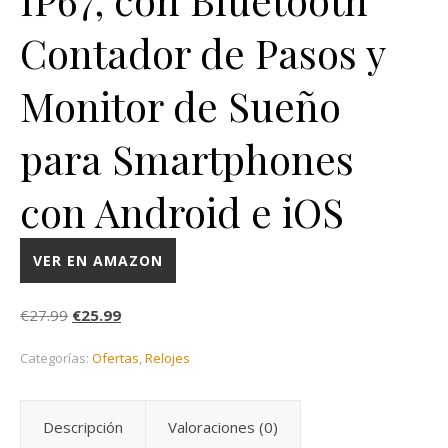
Contador de Pasos y
Monitor de Sueño
para Smartphones
con Android e iOS
VER EN AMAZON
El precio original era: €27.99.
El precio actual es: €25.99.
€
27.99
€
25.99
Categorías:
Ofertas
,
Relojes
Descripción
Valoraciones (0)