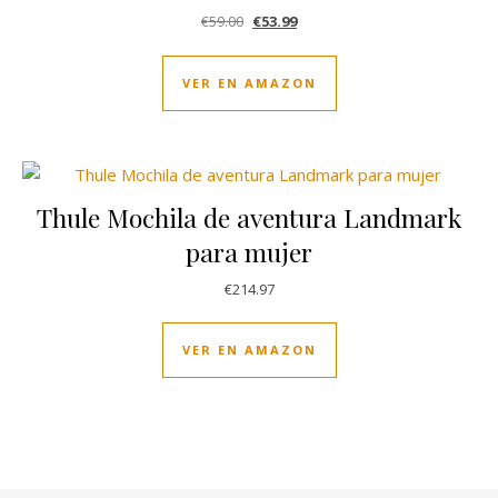
El precio original era: €59.00.
El precio actual es: €53.99.
€
59.00
€
53.99
VER EN AMAZON
Thule Mochila de aventura Landmark
para mujer
€
214.97
VER EN AMAZON