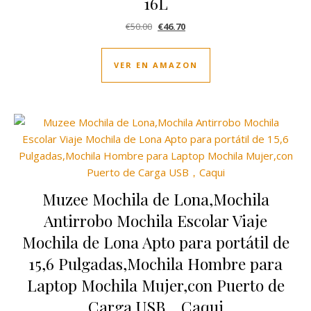
16L
El precio original era: €50.00.
El precio actual es: €46.70.
€
50.00
€
46.70
VER EN AMAZON
Muzee Mochila de Lona,Mochila
Antirrobo Mochila Escolar Viaje
Mochila de Lona Apto para portátil de
15,6 Pulgadas,Mochila Hombre para
Laptop Mochila Mujer,con Puerto de
Carga USB，Caqui