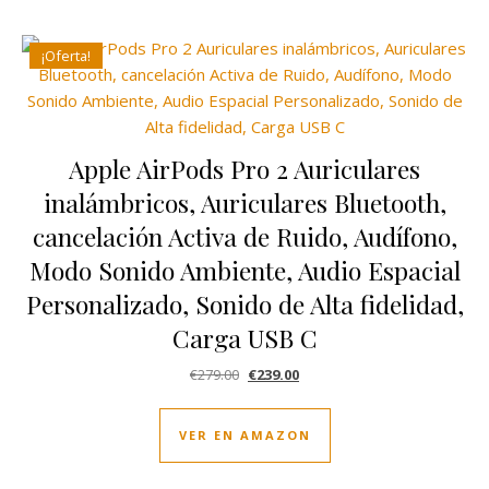
¡Oferta!
Apple AirPods Pro 2 Auriculares
inalámbricos, Auriculares Bluetooth,
cancelación Activa de Ruido, Audífono,
Modo Sonido Ambiente, Audio Espacial
Personalizado, Sonido de Alta fidelidad,
Carga USB C
El precio original era: €279.00.
El precio actual es: €239.00.
€
279.00
€
239.00
VER EN AMAZON