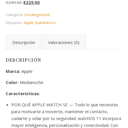
El precio original era: €249.00.
El precio actual es: €229.00.
€
249.00
€
229.00
Categoría:
Uncategorized
Etiquetas:
Apple
,
Inalámbrico
Descripción
Valoraciones (0)
DESCRIPCIÓN
Marca:
Apple
Color:
Medianoche
Caracteristicas:
POR QUÉ APPLE WATCH SE — Todo lo que necesitas
para motivarte a moverte, mantener el contacto,
cuidarte y velar por tu seguridad. watchOS 11 incorpora
mayor inteligencia, personalización y conectividad. Con