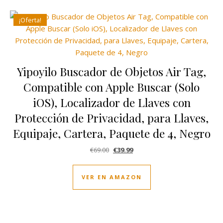
¡Oferta!
Yipoyilo Buscador de Objetos Air Tag,
Compatible con Apple Buscar (Solo
iOS), Localizador de Llaves con
Protección de Privacidad, para Llaves,
Equipaje, Cartera, Paquete de 4, Negro
El precio original era: €69.00.
El precio actual es: €39.99.
€
69.00
€
39.99
VER EN AMAZON