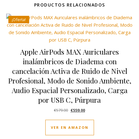
PRODUCTOS RELACIONADOS
¡Oferta!
Apple AirPods MAX Auriculares
inalámbricos de Diadema con
cancelación Activa de Ruido de Nivel
Profesional, Modo de Sonido Ambiente,
Audio Espacial Personalizado, Carga
por USB C, Púrpura
El precio original era: €579.00.
El precio actual es: €559.00.
€
579.00
€
559.00
VER EN AMAZON