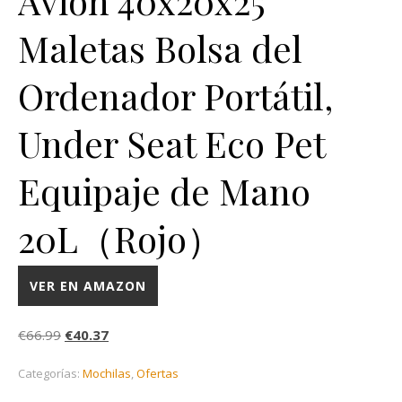
Avion 40x20x25
Maletas Bolsa del
Ordenador Portátil,
Under Seat Eco Pet
Equipaje de Mano
20L（Rojo）
VER EN AMAZON
El precio original era: €66.99.
El precio actual es: €40.37.
€
66.99
€
40.37
Categorías:
Mochilas
,
Ofertas