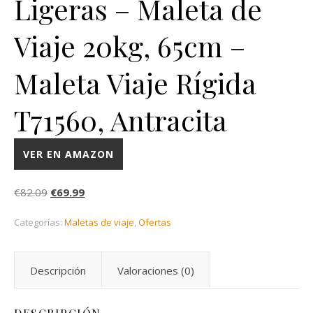
Ligeras – Maleta de
Viaje 20kg, 65cm –
Maleta Viaje Rígida
T71560, Antracita
VER EN AMAZON
El precio original era: €82.09.
El precio actual es: €69.99.
€
82.09
€
69.99
Categorías:
Maletas de viaje
,
Ofertas
Descripción
Valoraciones (0)