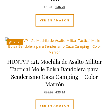
El precio original era: €50.00.
El precio actual es: €46.70.
€
50.00
€
46.70
VER EN AMAZON
¡Oferta!
HUNTVP 12L Mochila de Asalto Militar
Táctical Molle Bolsa Bandolera para
Senderismo Caza Camping – Color
Marrón
El precio original era: €29.99.
El precio actual es: €23.24.
€
29.99
€
23.24
VER EN AMAZON