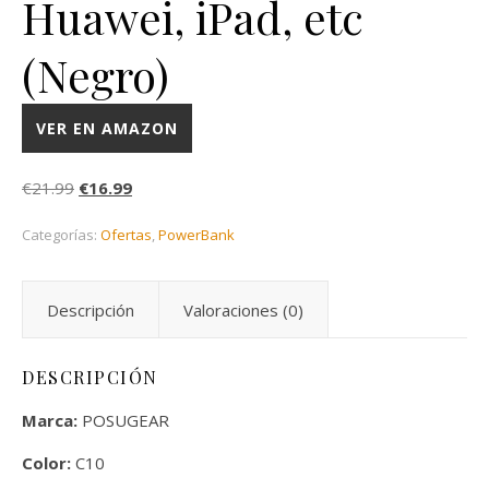
Huawei, iPad, etc
(Negro)
VER EN AMAZON
El precio original era: €21.99.
El precio actual es: €16.99.
€
21.99
€
16.99
Categorías:
Ofertas
,
PowerBank
Descripción
Valoraciones (0)
DESCRIPCIÓN
Marca:
POSUGEAR
Color:
C10