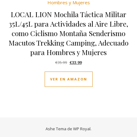
LOCAL LION Mochila Táctica Militar
35L/45L para Actividades al Aire Libre,
como Ciclismo Montaña Senderismo
Macutos Trekking Camping, Adecuado
para Hombres y Mujeres
El precio original era: €35.99.
El precio actual es: €33.99.
€
35.99
€
33.99
VER EN AMAZON
Ashe Tema de
WP Royal
.